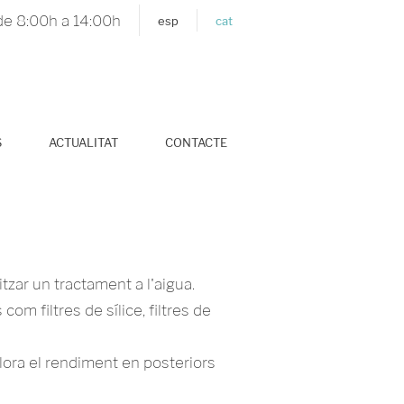
de 8:00h a 14:00h
esp
cat
S
ACTUALITAT
CONTACTE
itzar un tractament a l'aigua.
om filtres de sílice, filtres de
llora el rendiment en posteriors