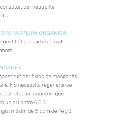
 constituït per neutralite.
ització.
BORS I MATÈRIA ORGÀNICA
 constituït per carbó activat.
sabors.
ANGANÈS
t constituït per òxido de manganès.
ganè. No necessita regenerar-se
reball efectiu requereix que
amb un pH entre 6,8:8.
ngut màxim de 5 ppm de Fe y 1