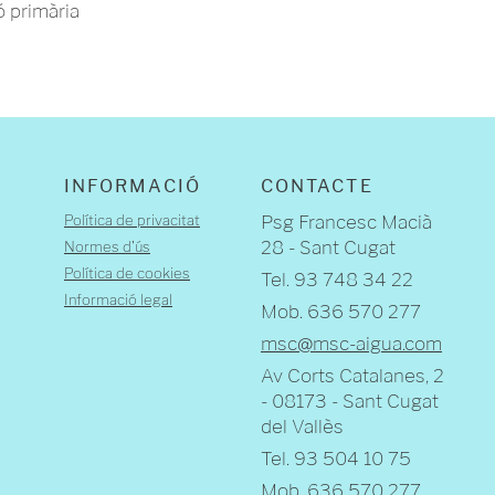
ó primària
INFORMACIÓ
CONTACTE
Política de privacitat
Psg Francesc Macià
28 - Sant Cugat
Normes d'ús
Política de cookies
Tel. 93 748 34 22
Informació legal
Mob. 636 570 277
msc@msc-aigua.com
Av Corts Catalanes, 2
- 08173 - Sant Cugat
del Vallès
Tel. 93 504 10 75
Mob. 636 570 277