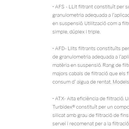
• AFS - LLit filtrant constituït per s
granulometria adequada a l'aplicac
en suspensió. Utilització com a fil
simple, dúplex i triple.
• AFD- Llits filtrants constituïts per
de granulometria adequada a l'apli
matèria en suspensió. Rang de filt
majors cabals de filtració que els f
consum d' aigua de rentat. Models s
• ATX- Alta eficiència de filtració. Un
Turbidex® constituït per un compo
silicat amb grau de filtració de fins
servei i recomenat per a la filtraci