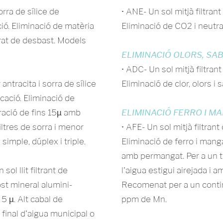
orra de sílice de
• ANE- Un sol mitjà filtrant
ió. Eliminació de matèria
Eliminació de CO2 i neutral
trat de desbast. Models
ELIMINACIÓ OLORS, SA
• ADC- Un sol mitjà filtrant
 antracita i sorra de sílice
Eliminació de clor, olors i 
cació. Eliminació de
ració de fins 15µ amb
ELIMINACIÓ FERRO I M
iltres de sorra i menor
• AFE- Un sol mitjà filtran
imple, dúplex i triple.
Eliminació de ferro i man
amb permangat. Per a un t
 sol llit filtrant de
l'aigua estigui airejada i 
st mineral alumini-
Recomenat per a un conti
 5 µ. Alt cabal de
ppm de Mn.
ó final d'aigua municipal o