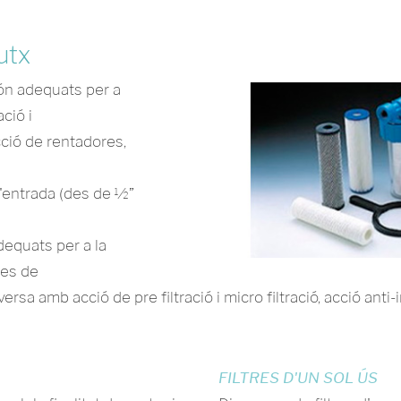
utx
són adequats per a
ció i
cció de rentadores,
'entrada (des de ½”
dequats per a la
mes de
versa amb acció de pre filtració i micro filtració, acció anti
FILTRES D'UN SOL ÚS