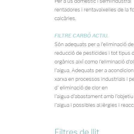
Per a ús domèstic i semiindustral a
rentadores i rentavaixelles de la 
calcàries.
FILTRE CARBÓ ACTIU.
Són adequats per a l'eliminació de
reducció de pesticides i tot tipus
orgànics així como l'eliminació d'o
l'aigua. Adequats per a acondicio
xarxa en processos industrials i 
d' eliminació de clor en
l'aigua d'abastament amb l'objetiu 
l'aigua i possibles al.lèrgies i reac
Filtres de llit