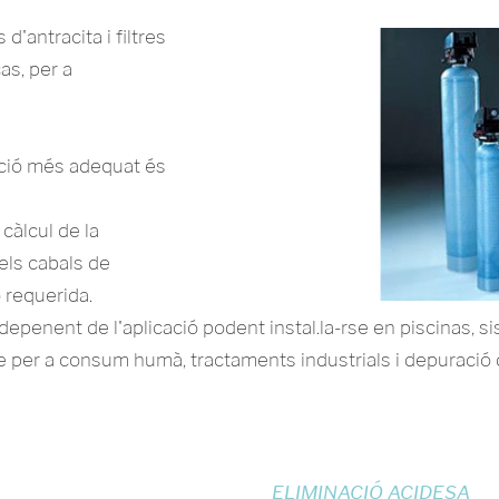
 d'antracita i filtres
as, per a
ració més adequat és
càlcul de la
 dels cabals de
ó requerida.
 depenent de l'aplicació podent instal.la-rse en piscinas, 
 per a consum humà, tractaments industrials i depuració 
ELIMINACIÓ ACIDESA