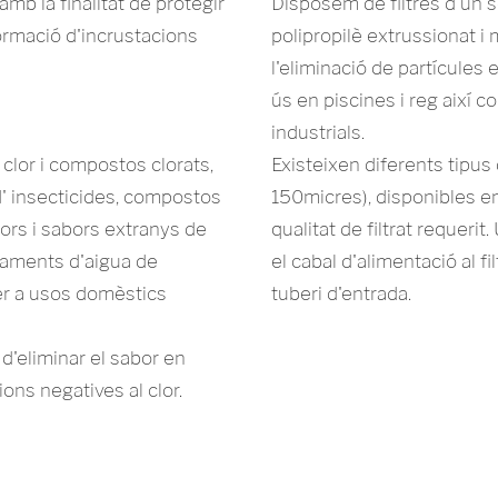
mb la finalitat de protegir
Disposem de filtres d'un so
formació d'incrustacions
polipropilè extrussionat i 
l'eliminació de partícules 
ús en piscines i reg així c
industrials.
 clor i compostos clorats,
Existeixen diferents tipus 
 d' insecticides, compostos
150micres), disponibles en 
lors i sabors extranys de
qualitat de filtrat requerit
naments d'aigua de
el cabal d'alimentació al fi
per a usos domèstics
tuberi d'entrada.
d'eliminar el sabor en
cions negatives al clor.