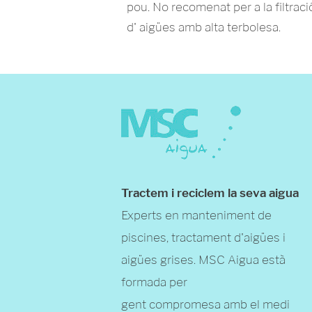
pou. No recomenat per a la filtraci
d' aigües amb alta terbolesa.
Tractem i reciclem la seva aigua
Experts en manteniment de
piscines, tractament d'aigües i
aigües grises. MSC Aigua està
formada per
gent compromesa amb el medi