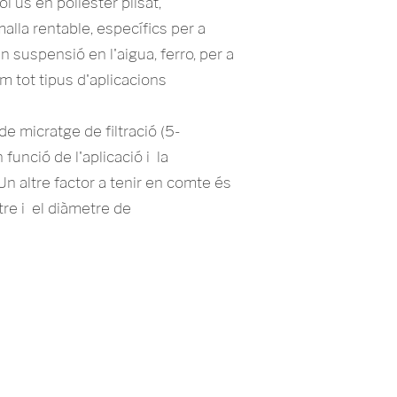
l ús en polièster plisat,
malla rentable, específics per a
en suspensió en l'aigua, ferro, per a
om tot tipus d'aplicacions
de micratge de filtració (5-
funció de l'aplicació i la
. Un altre factor a tenir en comte és
ltre i el diàmetre de