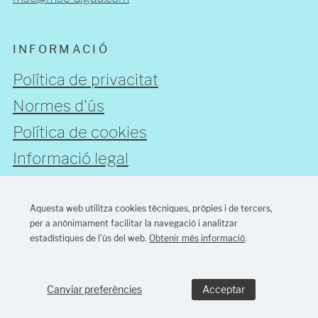
INFORMACIÓ
Política de privacitat
Normes d'ús
Política de cookies
Informació legal
Aquesta web utilitza cookies tècniques, pròpies i de tercers,
SEGUEIX-NOS
per a anònimament facilitar la navegació i analitzar
estadístiques de l'ús del web.
Obtenir més informació
.
Disseny web Barcelona:
MONTAWEB
Canviar preferències