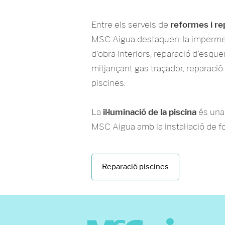
Entre els serveis de
reformes i re
MSC Aigua destaquen: la impermeab
d'obra interiors, reparació d'esque
mitjançant gas traçador, reparació
piscines.
La
il·luminació de la piscina
és una 
MSC Aigua amb la instal·lació de foc
Reparació piscines