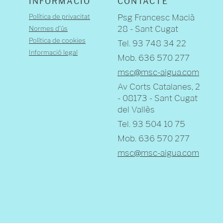
INFORMACIÓ
CONTACTE
Política de privacitat
Psg Francesc Macià
28 - Sant Cugat
Normes d'ús
Política de cookies
Tel. 93 748 34 22
Informació legal
Mob. 636 570 277
msc@msc-aigua.com
Av Corts Catalanes, 2
- 08173 - Sant Cugat
del Vallès
Tel. 93 504 10 75
Mob. 636 570 277
msc@msc-aigua.com