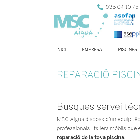
935 04 10 75
INICI
EMPRESA
PISCINES
REPARACIÓ PISCI
Busques servei tècn
MSC Aigua disposa d'un equip tèc
professionals i tallers mòbils que e
reparació de la teva piscina
.