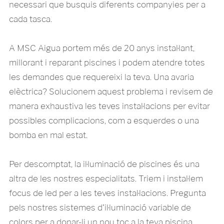
necessari que busquis diferents companyies per a
cada tasca.
A MSC Aigua portem més de 20 anys instal·lant,
millorant i reparant piscines i podem atendre totes
les demandes que requereixi la teva. Una avaria
elèctrica? Solucionem aquest problema i revisem de
manera exhaustiva les teves instal·lacions per evitar
possibles complicacions, com a esquerdes o una
bomba en mal estat.
Per descomptat, la il·luminació de piscines és una
altra de les nostres especialitats. Triem i instal·lem
focus de led per a les teves instal·lacions. Pregunta
pels nostres sistemes d'il·luminació variable de
colors per a donar-li un nou toc a la teva piscina.