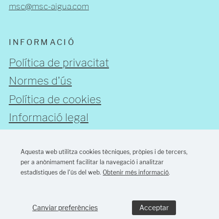
msc@msc-aigua.com
INFORMACIÓ
Política de privacitat
Normes d'ús
Política de cookies
Informació legal
Aquesta web utilitza cookies tècniques, pròpies i de tercers,
SEGUEIX-NOS
per a anònimament facilitar la navegació i analitzar
estadístiques de l'ús del web.
Obtenir més informació
.
Disseny web Barcelona:
MONTAWEB
Canviar preferències